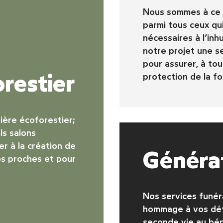
Nous sommes à ce 
parmi tous ceux qu
nécessaires à l’inh
notre projet une s
pour assurer, à tou
restier
protection de la fo
ière écoforestier
;
ls salons
r à la création de
Générat
s proches et pour
Nos services funér
hommage à vos déf
seconde vie au bén