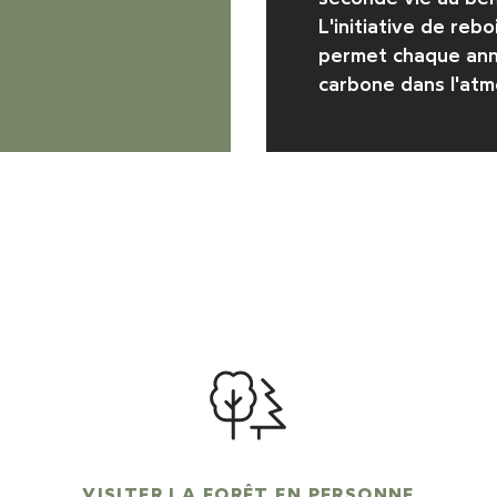
L'initiative de reb
permet chaque ann
carbone dans l'at
VISITER LA FORÊT EN PERSONNE