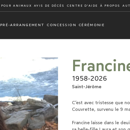
 POUR ANIMAUX
AVIS DE DÉCÈS
CENTRE D'AIDE
À PROPOS
AU
PRÉ-ARRANGEMENT
CONCESSION
CÉRÉMONIE
Francin
1958-2026
Saint-Jérôme
C’est avec tristesse que 
Couvrette, survenu le 9 ma
Francine laisse dans le deuil
sa belle-fille Laura et son