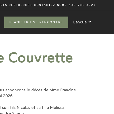
TRES RESSOURCES
CONTACTEZ-NOUS
438-788-3220
Langue
PLANIFIER UNE RENCONTRE
e Couvrette
nous annonçons le décès de Mme Francine
i 2026.
 son fils Nicolas et sa fille Mélissa;
 gendre Simon;